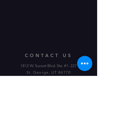
CONTACT US
1812 W. Sunset Blvd. Ste. #1- 227
St. George, UT 84770
Tel:
442-444-1037
TTproductionsandstudios@gmail.com